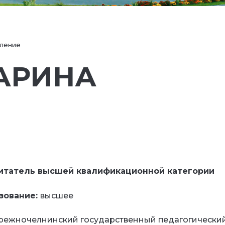
ление
АРИНА
итатель высшей квалификационной категории
зование:
высшее
режночелнинский государственный педагогически