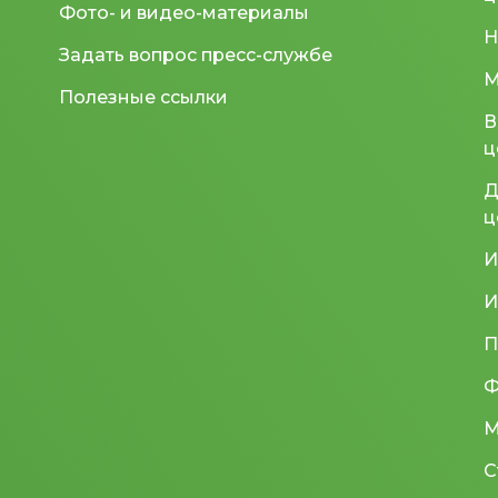
Фото- и видео-материалы
Н
Задать вопрос пресс-службе
М
Полезные ссылки
В
ц
Д
ц
И
И
П
Ф
М
С