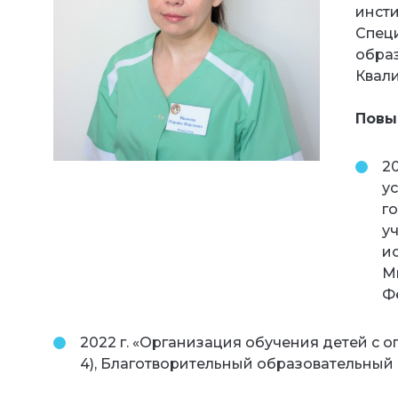
инсти
Специ
обра
Квали
Повы
2
у
г
у
и
М
Ф
2022 г. «Организация обучения детей с
4), Благотворительный образовательный