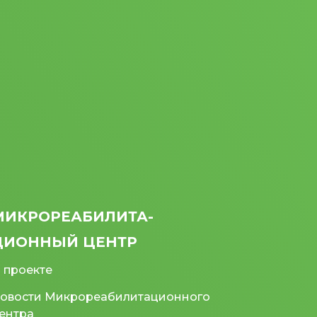
МИКРО­РЕАБИЛИТА­
ЦИОННЫЙ ЦЕНТР
 проекте
овости Микрореабилитационного
ентра