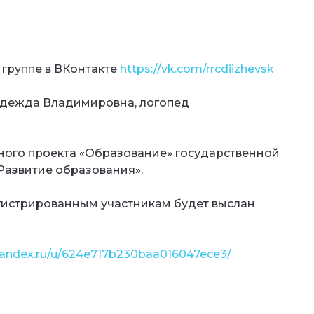
 группе в ВКонтакте
https://vk.com/rrcdiizhevsk
адежда Владимировна, логопед
ного проекта «Образование» государственной
азвитие образования».
гистрированным участникам будет выслан
.yandex.ru/u/624e717b230baa016047ece3/