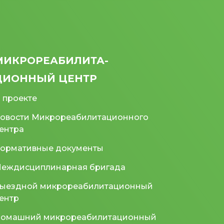
МИКРО­РЕАБИЛИТА­
ЦИОННЫЙ ЦЕНТР
 проекте
овости Микрореабилитационного
ентра
ормативные документы
еждисциплинарная бригада
ыездной микрореабилитационный
ентр
омашний микрореабилитационный