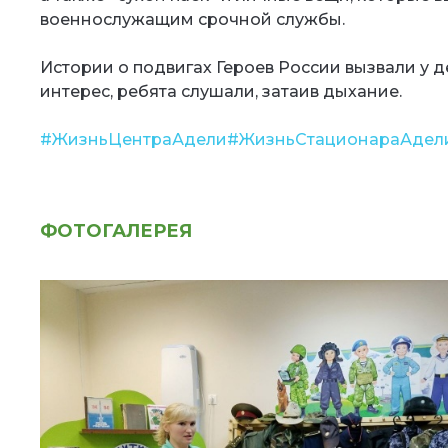
военнослужащим срочной службы.
Истории о подвигах Героев России вызвали у 
интерес, ребята слушали, затаив дыхание.
#ЖизньЦентраАдели
#ЖизньСтационараАдел
ФОТОГАЛЕРЕЯ