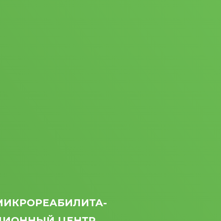
МИКРО­РЕАБИЛИТА­
ЦИОННЫЙ ЦЕНТР