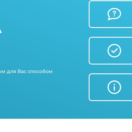
А
ым для Вас способом