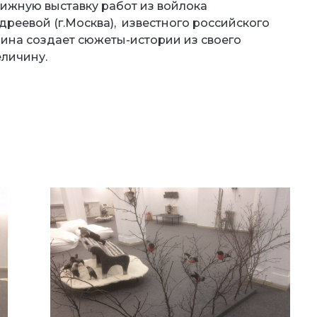
ижную выставку работ из войлока
реевой (г.Москва), известного российского
рина создает сюжеты-истории из своего
еличину.