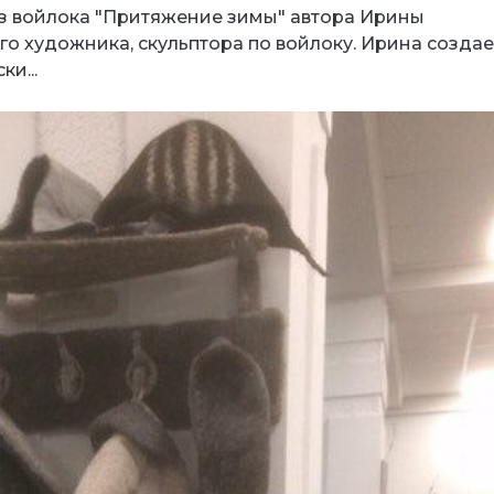
з войлока "Притяжение зимы" автора Ирины
го художника, скульптора по войлоку. Ирина создае
и...