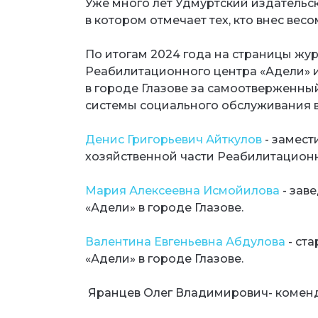
Уже много лет Удмуртский издательс
в котором отмечает тех, кто внес вес
По итогам 2024 года на страницы жу
Реабилитационного центра «Адели» 
в городе Глазове за самоотверженный
системы социального обслуживания в
Денис Григорьевич Айткулов
- замест
хозяйственной части Реабилитационн
Мария Алексеевна Исмойилова
- зав
«Адели» в городе Глазове.
Валентина Евгеньевна Абдулова
- ст
«Адели» в городе Глазове.
Яранцев Олег Владимирович- коменд