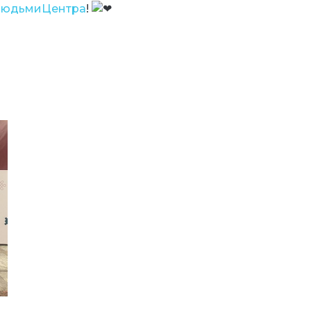
юдьмиЦентра
!