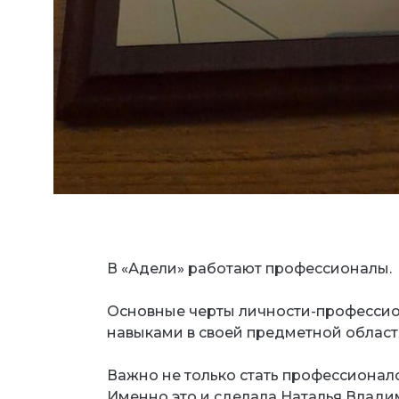
В «Адели» работают профессионалы.
⠀
Основные черты личности-профессио
навыками в своей предметной област
⠀
Важно не только стать профессионало
Именно это и сделала Наталья Влад