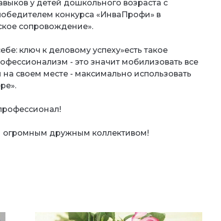
выков у детей дошкольного возраста с
победителем конкурса «ИнваПрофи» в
ское сопровождение».
себе: ключ к деловому успеху»есть такое
фессионализм - это значит мобилизовать все
 на своем месте - максимально использовать
ре».
профессионал!
м огромным дружным коллективом!